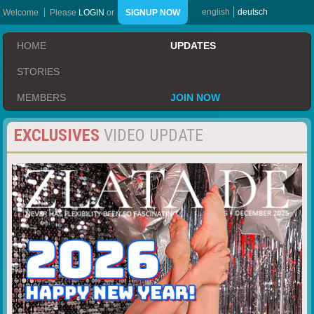
english
deutsch
Welcome
Please
LOGIN
or
SIGNUP NOW
HOME
UPDATES
STORIES
MEMBERS
JOIN NOW
EXCLUSIVES
VIDEO UPDATE