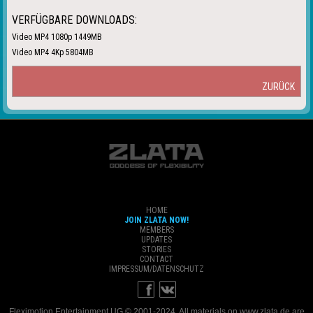
VERFÜGBARE DOWNLOADS:
Video MP4 1080p 1449MB
Video MP4 4Kp 5804MB
ZURÜCK
HOME
JOIN ZLATA NOW!
MEMBERS
UPDATES
STORIES
CONTACT
IMPRESSUM/DATENSCHUTZ
Fleximotion Entertainment UG © 2001-2024. All materials on www.zlata.de are