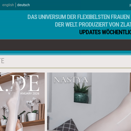
english
deutsch
DAS UNIVERSUM DER FLEXIBELSTEN FRAUEN 
DER WELT. PRODUZIERT VON ZLA
UPDATES WÖCHENTLI
TE