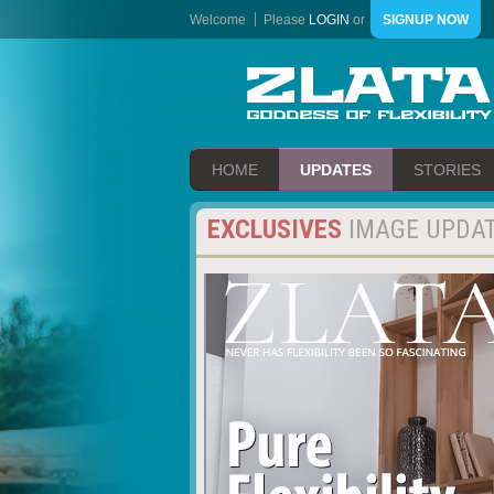
Welcome
Please
LOGIN
or
SIGNUP NOW
HOME
UPDATES
STORIES
EXCLUSIVES
IMAGE UPDA