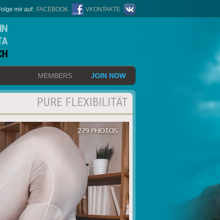
Folge mir auf:
FACEBOOK
VKONTAKTE
IN
TA
CH
MEMBERS
JOIN NOW
PURE FLEXIBILITÄT